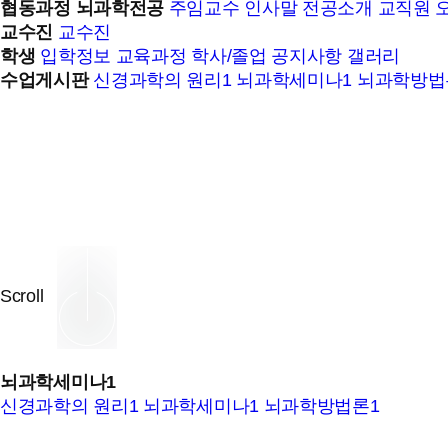
협동과정 뇌과학전공
주임교수 인사말
전공소개
교직원
교수진
교수진
학생
입학정보
교육과정
학사/졸업
공지사항
갤러리
수업게시판
신경과학의 원리1
뇌과학세미나1
뇌과학방법
Scroll
뇌과학세미나1
신경과학의 원리1
뇌과학세미나1
뇌과학방법론1