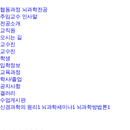
서울대학교
협동과정 뇌과학전공
뇌과학
주임교수 인사말
협동과정
전공소개
교직원
오시는 길
교수진
교수진
학생
입학정보
교육과정
학사/졸업
공지사항
갤러리
수업게시판
신경과학의 원리1
뇌과학세미나1
뇌과학방법론1